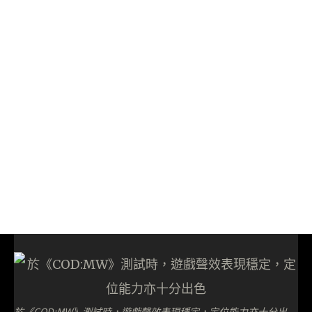
於《COD:MW》測試時，遊戲聲效表現穩定，定位能力亦十分出