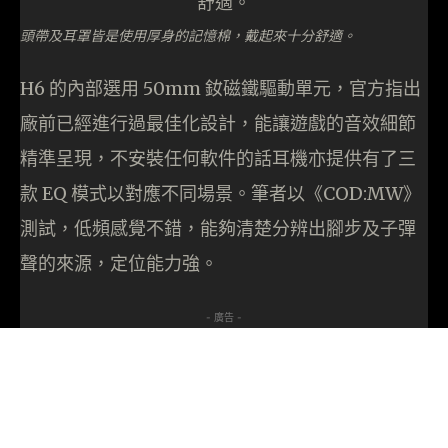
頭帶及耳罩皆是使用厚身的記憶棉，戴起來十分舒適。
H6 的內部選用 50mm 釹磁鐵驅動單元，官方指出
廠前已經進行過最佳化設計，能讓遊戲的音效細節
精準呈現，不安裝任何軟件的話耳機亦提供有了三
款 EQ 模式以對應不同場景。筆者以《COD:MW》
測試，低頻感覺不錯，能夠清楚分辨出腳步及子彈
聲的來源，定位能力強。
- 廣告 -