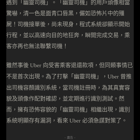
遇到「幽靈司機」。「幽靈司機」的用戶頭像相當
驚嚇，清一色是面青口唇黑，儼如恐怖片中的殭
屍！司機接單後，尚未現身，程式系統卻顯示開始
行程，並以高速向目的地狂奔，瞬間完成交易，乘
客亦再也無法聯繫司機！
雖然事後
向受害乘客退還款項，但同類事情已
Uber
不是首次出現。為了打擊「幽靈司機」，
曾推
Uber
出司機容顏識別系統，當司機註冊時，為其真實容
貌及頭像作配對確認，並定期進行識別測試。然
而，擁有恐怖容貌的「幽靈司機」相繼出現，識別
系統明顯存有漏洞，看來
必須急謀對策了。
Uber
- 廣告 -