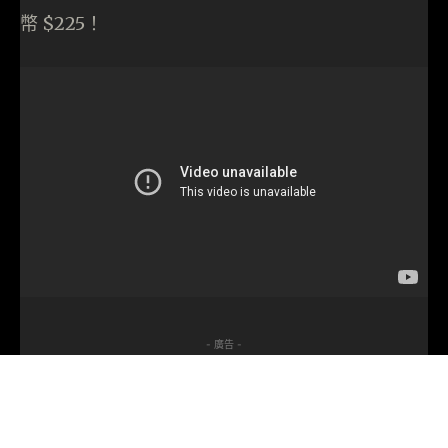
幣 $225！
- 廣告 -