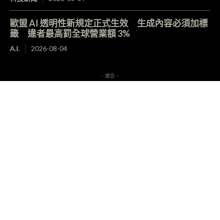
歐盟 AI 透明性新規定正式生效 生成內容必須加標
籤 違者最高罰全球營業額 3%
A.I.
2026-08-04
- 廣告 -