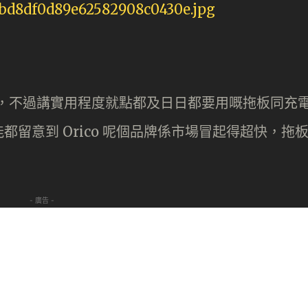
優勢，不過講實用程度就點都及日日都要用嘅拖板同充
留意到 Orico 呢個品牌係市場冒起得超快，拖
- 廣告 -