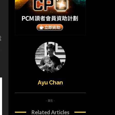
電
板
Ayu Chan
- 廣告 -
Related Articles