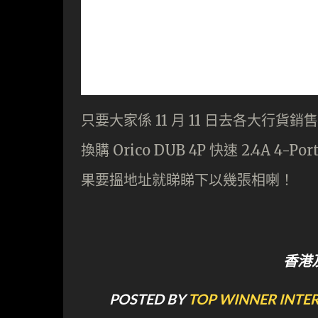
只要大家係 11 月 11 日去各大行貨銷
換購 Orico DUB 4P 快速 2.4
果要搵地址就睇睇下以幾張相喇！
香港
POSTED BY
TOP WINNER INTE