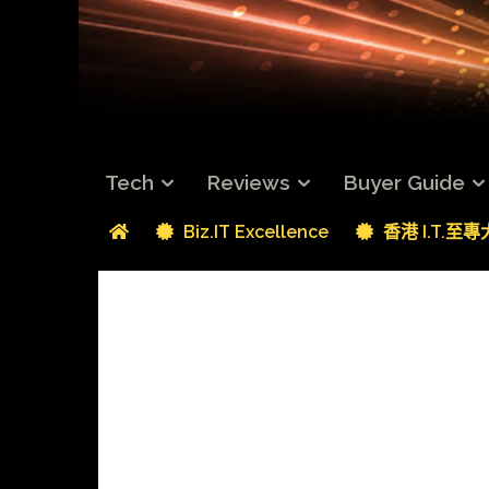
Tech
Reviews
Buyer Guide
Biz.IT Excellence
香港 I.T.至