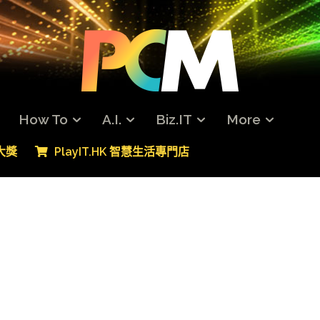
How To
A.I.
Biz.IT
More
專大獎
PlayIT.HK 智慧生活專門店