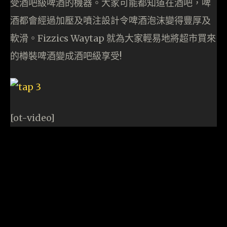
受酒吧級啤酒的機器。大家可能都知道在酒吧，啤
酒都會經過加壓及噴注設計令啤酒泡沫變得豐厚及
軟滑。Fizzics Waytap 就為大家輕易地將超市買來
的樽裝啤酒變成酒吧級享受!
[ot-video]