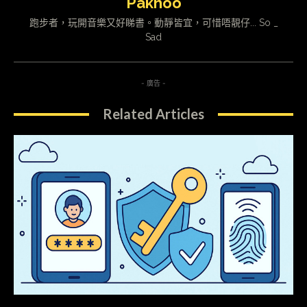
Pakhoo
跑步者，玩開音樂又好睇書。動靜皆宜，可惜唔靚仔... So _
Sad
- 廣告 -
Related Articles