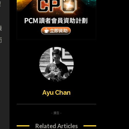
理
機
而
Ayu Chan
- 廣告 -
Related Articles