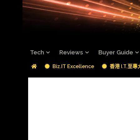
Tech
Reviews
Buyer Guide
Biz.IT Excellence
香港 I.T.至