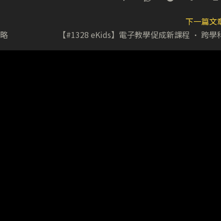
下一篇文
策略
【#1328 eKids】電子教學促成新課程 • 跨學