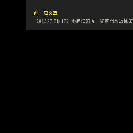
前一篇文章
【#1327 Biz.IT】港府追落後 終定開放數據