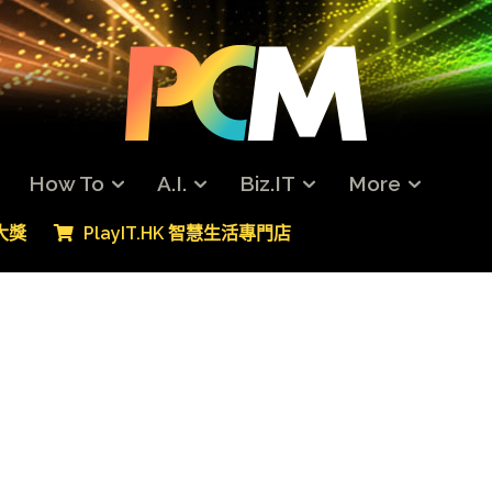
How To
A.I.
Biz.IT
More
專大獎
PlayIT.HK 智慧生活專門店