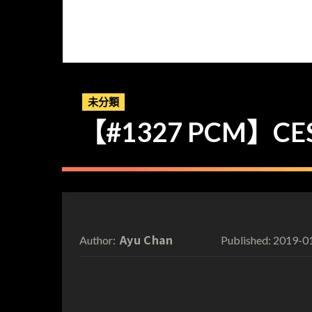
未分類
【#1327 PCM】C
Ayu Chan
2019-0
Author:
Published: