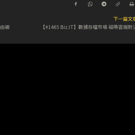
下一篇文
營由被
【#1465 Biz.IT】數據存檔市場 磁帶雲端對