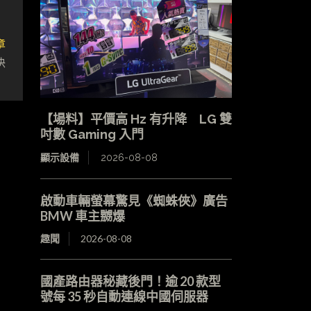
章
決
【場料】平價高 Hz 有升降 LG 雙
吋數 Gaming 入門
顯示設備
2026-08-08
啟動車輛螢幕驚見《蜘蛛俠》廣告
BMW 車主嬲爆
趣聞
2026-08-08
國產路由器秘藏後門！逾 20 款型
號每 35 秒自動連線中國伺服器