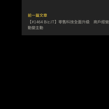
前一篇文章
【#1464 Biz.IT】零售科技全面升級 商戶經
動變主動