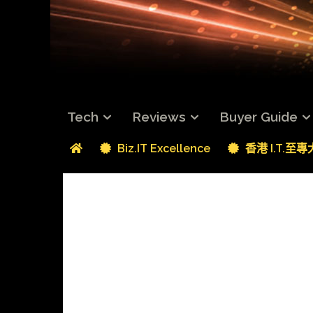
Tech
Reviews
Buyer Guide
Biz.IT Excellence
香港 I.T.至