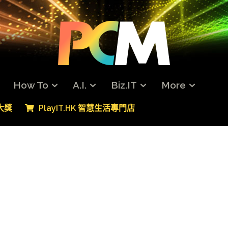
How To
A.I.
Biz.IT
More
專大獎
PlayIT.HK 智慧生活專門店