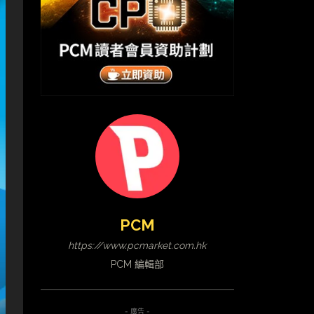
PCM
https://www.pcmarket.com.hk
PCM 編輯部
- 廣告 -