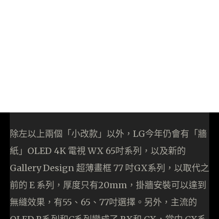
除左以上兩個「小改款」以外，LG今年仍會有「牆
紙」OLED 4K 電視 WX 65吋系列，以及新的
Gallery Design 超薄畫框 77 吋GX系列，以取代之
前的 E 系列，厚度只有20mm，掛牆安裝可以達到
無縫效果，有55、65、77吋選擇。另外，主流的