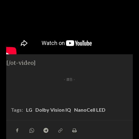
[/ot-video]
- 廣告 -
Tags:
LG
Dolby Vision IQ
NanoCell LED