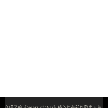
久違了的《Gears of War》終於也有新作發表。首