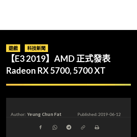
遊戲
科技新聞
【E3 2019】AMD 正式發表
Radeon RX 5700, 5700 XT
Yeung Chun Fat
Author:
Published:
2019-06-12