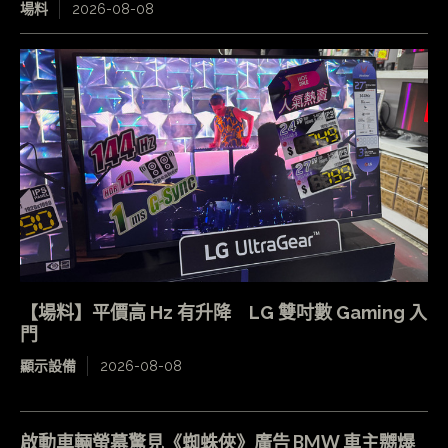
場料
2026-08-08
【場料】平價高 Hz 有升降 LG 雙吋數 Gaming 入
門
顯示設備
2026-08-08
啟動車輛螢幕驚見《蜘蛛俠》廣告 BMW 車主嬲爆