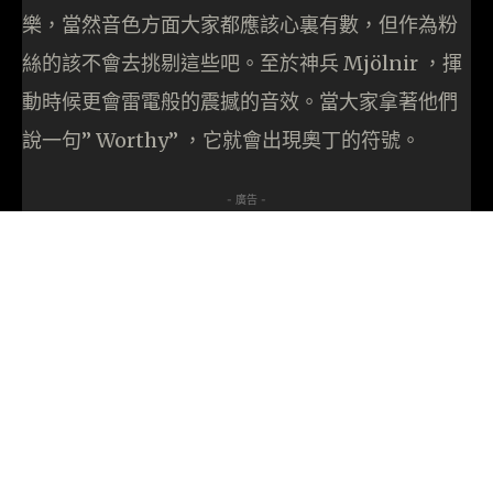
樂，當然音色方面大家都應該心裏有數，但作為粉
絲的該不會去挑剔這些吧。至於神兵 Mjölnir ，揮
動時候更會雷電般的震撼的音效。當大家拿著他們
說一句” Worthy” ，它就會出現奧丁的符號。
- 廣告 -