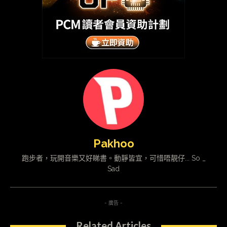
Pakhoo
跑步者，玩開音樂又好睇書。動靜皆宜，可惜唔靚仔... So _
Sad
- 廣告 -
Related Articles