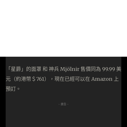
「星爵」的面罩 和 神兵 Mjölnir 售價同為 99.99 美
元（約港幣＄761），現在已經可以在 Amazon 上
預訂。
- 廣告 -