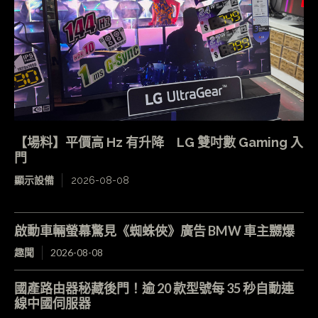
【場料】平價高 Hz 有升降 LG 雙吋數 Gaming 入
門
顯示設備
2026-08-08
啟動車輛螢幕驚見《蜘蛛俠》廣告 BMW 車主嬲爆
趣聞
2026-08-08
國產路由器秘藏後門！逾 20 款型號每 35 秒自動連
線中國伺服器