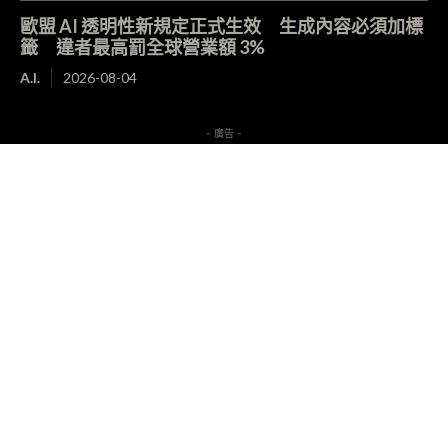
歐盟 AI 透明性新規定正式生效 生成內容必須加標
籤 違者最高罰全球營業額 3%
A.I.
2026-08-04
- 廣告 -