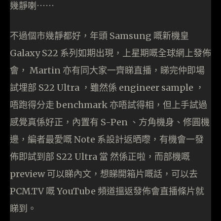
幾靜喇⋯⋯
不過個市幾靜都好，年頭 Samsung 嘅新機皇
Galaxy S22 系列如期出現，上星期嘅全球網上發佈
會， Martin 亦有同大家一齊睇直播，睇完仲即場
試埋部 S22 Ultra ，雖然係 engineer sample ，
唔跑得分走 benchmark 亦唔試得相，但上手試過
感覺真係好正，內置有 S-Pen 、方角機身、修圓機
邊，編者最愛嘅 Note 系設計返晒嚟，有機會一發
佈即試到部 S22 Ultra 當 然係正啦，而部機嘅
preview 可以睇內文，想睇開箱片嘅話，可以去
PCM.TV 嘅 YouTube 頻道搵返發佈會直播條片就
睇到。