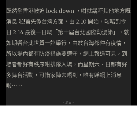
既然全香港被迫 lock down ，咁就講吓其他地方嘅
消息 啦!首先係台灣方面，由 2.10 開始，啱啱到今
日 2.14 最後一日嘅「第十屆台北國際動漫節」，就
如期響台北世貿一館舉行，由於台灣都仲有疫情，
所以場內都有防疫措施要遵守，網上報道可見，到
場者都好有秩序咁排隊入場，而星期六、日都有好
多舞台活動，可惜家陣去唔到，唯有睇網上消息
啦⋯⋯
- 廣告 -