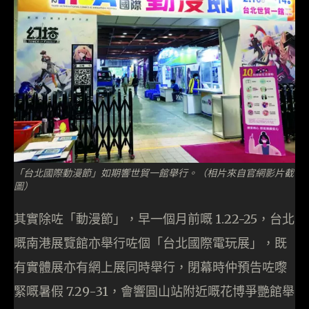
「台北國際動漫節」如期響世貿一館舉行。（相片來自官網影片截
圖）
其實除咗「動漫節」，早一個月前嘅 1.22-25，台北
嘅南港展覽館亦舉行咗個「台北國際電玩展」，既
有實體展亦有網上展同時舉行，閉幕時仲預告咗嚟
緊嘅暑假 7.29-31，會響圓山站附近嘅花博爭艷館舉