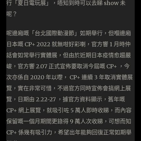
行「夏日電玩展」，唔知到時可以去睇 show 未
呢？
呢邊廂嘅「台北國際動漫節」如期舉行，但嗰邊廂
日本嘅 CP+ 2022 就無咁好彩喇，官方響 1 月時仲
話會如常舉行實體展，但由於近期日本疫情愈趨嚴
峻，官方響 2.07 正式宣佈要取消今屆嘅 CP+ ，今
次亦係自 2020 年以嚟， CP+ 連續 3 年取消實體展
覽，實在非常可惜，不過官方同時宣佈會搞網上展
覽，日期由 2.22-27 ，據官方資料顯示，舊年嘅
CP+ 網上展覽，就吸引咗 5 萬人即時收睇，而內容
保留嘅一個月期間更錄得 9 萬人次收睇，可想而知
CP+ 係幾有吸引力，希望出年能夠回復正常如期舉