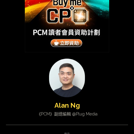
Alan Ng
《PCM》副總編輯 @Plug Media