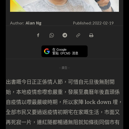
Alan Ng
Author:
Published:
2022-02-19
在 Google
緊貼《PCM》消息
- 廣告 -
出書嘅今日正正係情人節，可惜自元旦後無耐開
始，本地疫情愈嚟愈嚴重，發展至農曆年後直頭係
自疫情以嚟最嚴峻時期，所以家陣 lock down 埋，
全部市民又要過返疫情初期宅在家嘅生活，市面又
再死寂一片，連紅隧都暢通無阻就知條街同個市有