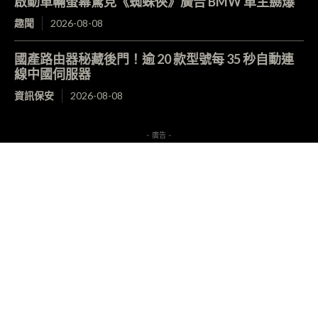
啟動車輛螢幕驚見《蜘蛛俠》廣告 BMW 車主嬲爆
趣聞
2026-08-08
國產路由器秘藏後門！逾 20 款型號每 35 秒自動連
線中國伺服器
資訊保安
2026-08-08
- 廣告 -