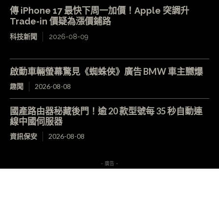
傳 iPhone 17 最快下周一加價！Apple 突調升
Trade-in 價疑為漲價鋪路
科技新聞
2026-08-09
啟動車輛螢幕驚見《蜘蛛俠》廣告 BMW 車主嬲爆
趣聞
2026-08-08
國產路由器秘藏後門！逾 20 款型號每 35 秒自動連
線中國伺服器
資訊保安
2026-08-08
- 廣告 -