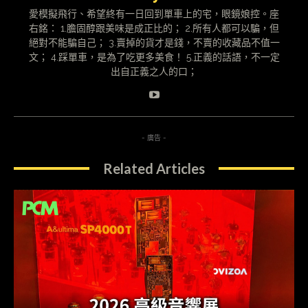
愛模擬飛行、希望終有一日回到單車上的宅，眼鏡娘控。座
右銘： 1.膽固醇跟美味是成正比的； 2.所有人都可以騙，但
絕對不能騙自己； 3.賣掉的貨才是錢，不賣的收藏品不值一
文； 4.踩單車，是為了吃更多美食！ 5.正義的話語，不一定
出自正義之人的口；
- 廣告 -
Related Articles