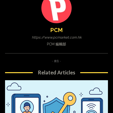
PCM
https://www.pcmarket.com.hk
PCM 編輯部
- 廣告 -
Related Articles