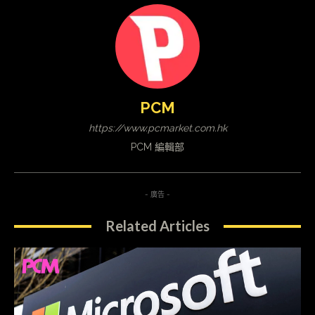
PCM
https://www.pcmarket.com.hk
PCM 編輯部
- 廣告 -
Related Articles