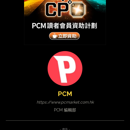
PCM
https://www.pcmarket.com.hk
PCM 編輯部
- 廣告 -