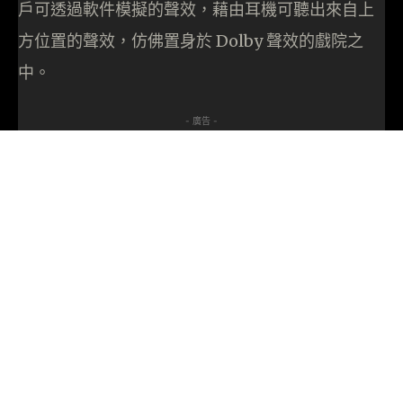
戶可透過軟件模擬的聲效，藉由耳機可聽出來自上
方位置的聲效，仿佛置身於 Dolby 聲效的戲院之
中。
- 廣告 -