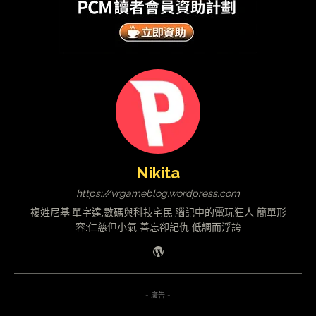
Nikita
https://vrgameblog.wordpress.com
複姓尼基,單字達,數碼與科技宅民,腦記中的電玩狂人 簡單形
容:仁慈但小氣 善忘卻記仇 低調而浮誇
- 廣告 -