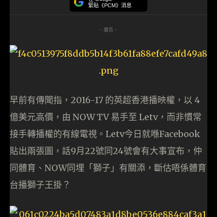
緊貼《PCM》消息
- 廣告 -
早前有傳聞指，2016-17 的英超香港播映權，以 4
億美元高價，由 NOW TV 易手至 Letv，而非慣常
接手轉播權的有線電視。Letv今日就喺Facebook
貼出兩張圖，話9月22號同24號會有大事宣布，仲
同體育、NOW同埋「獅子」有關添，斷估唔係體育
台播獅子王掛？