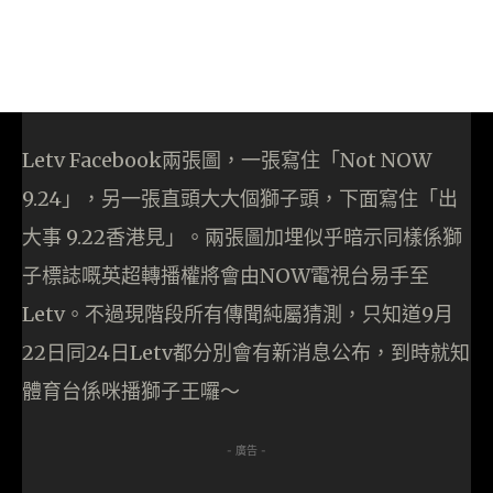
Letv Facebook兩張圖，一張寫住「Not NOW
9.24」，另一張直頭大大個獅子頭，下面寫住「出
大事 9.22香港見」。兩張圖加埋似乎暗示同樣係獅
子標誌嘅英超轉播權將會由NOW電視台易手至
Letv。不過現階段所有傳聞純屬猜測，只知道9月
22日同24日Letv都分別會有新消息公布，到時就知
體育台係咪播獅子王囉～
- 廣告 -