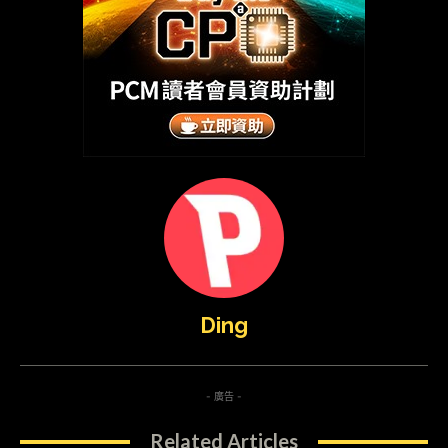
Ding
- 廣告 -
Related Articles