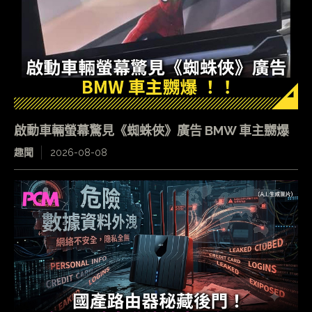
啟動車輛螢幕驚見《蜘蛛俠》廣告 BMW 車主嬲爆
趣聞
2026-08-08