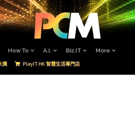
How To
A.I.
Biz.IT
More
專大獎
PlayIT.HK 智慧生活專門店