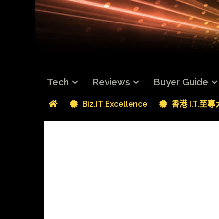
Tech
Reviews
Buyer Guide
Biz.IT Excellence
香港 I.T.至