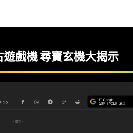
中古遊戲機 尋寶玄機大揭示
在 Google
2-23
緊貼《PCM》消息
- 廣告 -