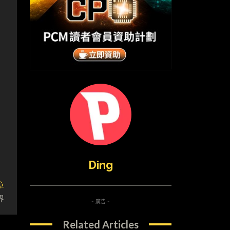
Ding
章
界
- 廣告 -
Related Articles