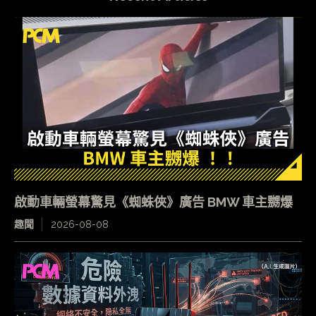
啟動車輛螢幕驚見《蜘蛛俠》廣告 BMW 車主嬲爆
趣聞
2026-08-08