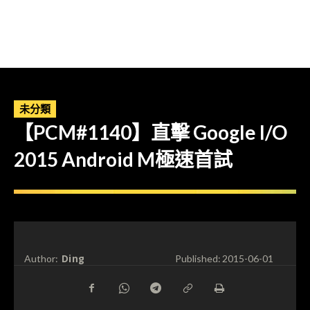
未分類
【PCM#1140】直擊 Google I/O
2015 Android M極速首試
Ding
Author:
Published:
2015-06-01