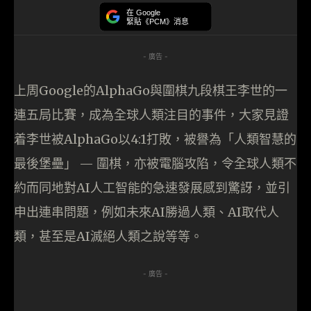
在 Google
緊貼《PCM》消息
- 廣告 -
上周Google的AlphaGo與圍棋九段棋王李世的一
連五局比賽，成為全球人類注目的事件，大家見證
着李世被AlphaGo以4:1打敗，被譽為「人類智慧的
最後堡壘」 — 圍棋，亦被電腦攻陷，令全球人類不
約而同地對AI人工智能的急速發展感到驚訝，並引
申出連串問題，例如未來AI勝過人類、AI取代人
類，甚至是AI滅絕人類之說等等。
- 廣告 -