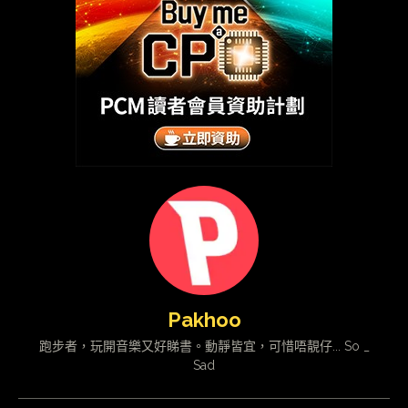
Pakhoo
跑步者，玩開音樂又好睇書。動靜皆宜，可惜唔靚仔... So _
Sad