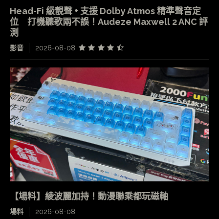
Head-Fi 級靚聲 + 支援 Dolby Atmos 精準聲音定
位 打機聽歌兩不誤！Audeze Maxwell 2 ANC 評
測
影音
2026-08-08
【場料】綾波麗加持！動漫聯乘都玩磁軸
場料
2026-08-08