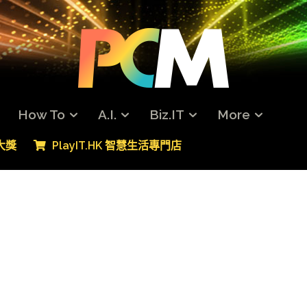
How To
A.I.
Biz.IT
More
專大獎
PlayIT.HK 智慧生活專門店