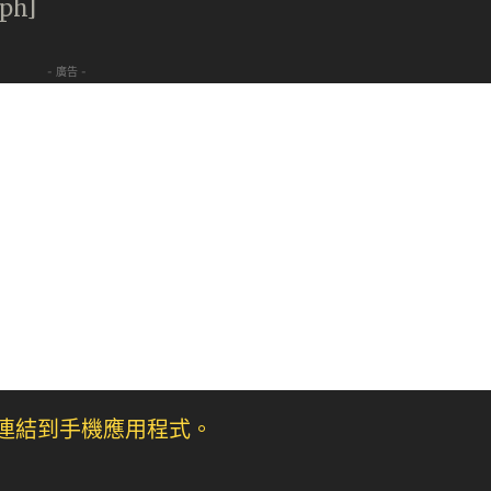
aph]
- 廣告 -