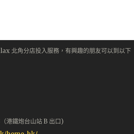
ent Fitlax 北角分店投入服務，有興趣的朋友可以到以下
樓（港鐵炮台山站 B 出口)
/hk/home-hk/