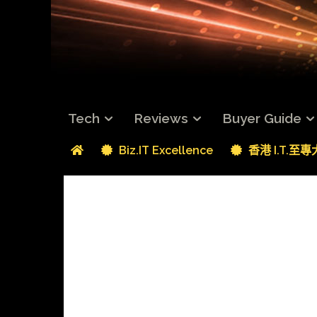
Tech
Reviews
Buyer Guide
Biz.IT Excellence
香港 I.T.至