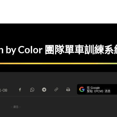
h by Color 團隊單車訓練系
在 Google
1-08
緊貼《PCM》消息
- 廣告 -