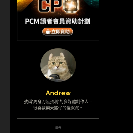
參
Andrew
號稱"周身刀無張利"的多媒體創作人。
很喜歡樂天熊仔的怪叔叔。
- 廣告 -