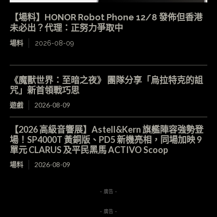
【場料】HONOR Robot Phone 12/8 發佈但香港
未必出？代理：正努力爭取中
場料
2026-08-09
《魔獸世界：至暗之夜》 團隊分享「烏拉特克的詛
咒」新首領戰巧思
遊戲
2026-08-09
【2026 高級音響展】Astell&Kern 旗艦陣容強勢登
場！SP4000T 黃銅版、PD5 新機亮相，同場加映 9
單元 CLARUS 及平民黑馬 ACTIVO Scoop
場料
2026-08-09
- 廣告 -
- 廣告 -