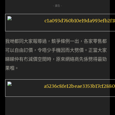
- 廣告 -
我哋都同大家報導過，競爭條例一出，各家零售都
可以自由訂價，令唔少手機因而大劈價。正當大家
睇睇仲有冇減價空間時，原來網絡商先係劈得最勁
果嗰。