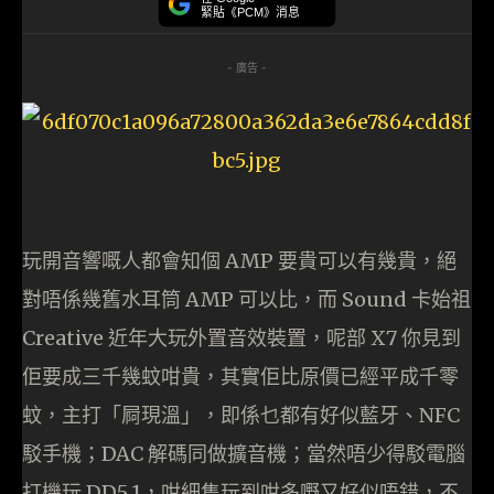
緊貼《PCM》消息
- 廣告 -
玩開音響嘅人都會知個 AMP 要貴可以有幾貴，絕
對唔係幾舊水耳筒 AMP 可以比，而 Sound 卡始祖
Creative 近年大玩外置音效裝置，呢部 X7 你見到
佢要成三千幾蚊咁貴，其實佢比原價已經平成千零
蚊，主打「屙現溫」，即係乜都有好似藍牙、NFC
駁手機；DAC 解碼同做擴音機；當然唔少得駁電腦
打機玩 DD5.1，咁細隻玩到咁多嘢又好似唔錯，不