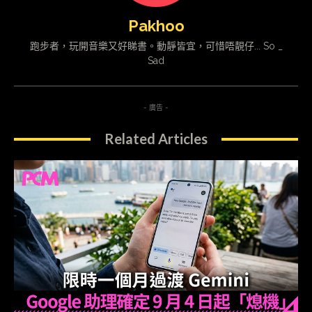
Pakhoo
跑步者，玩開音樂又好睇書。動靜皆宜，可惜唔靚仔... So _
Sad
- 廣告 -
Related Articles