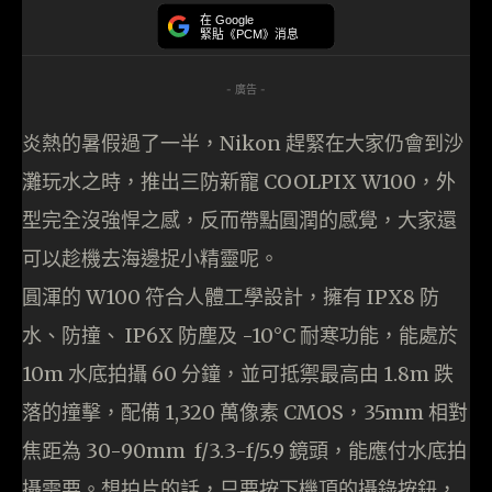
在 Google
緊貼《PCM》消息
- 廣告 -
炎熱的暑假過了一半，Nikon 趕緊在大家仍會到沙
灘玩水之時，推出三防新寵 COOLPIX W100，外
型完全沒強悍之感，反而帶點圓潤的感覺，大家還
可以趁機去海邊捉小精靈呢。
圓渾的 W100 符合人體工學設計，擁有 IPX8 防
水、防撞、 IP6X 防塵及 -10°C 耐寒功能，能處於
10m 水底拍攝 60 分鐘，並可抵禦最高由 1.8m 跌
落的撞擊，配備 1,320 萬像素 CMOS，35mm 相對
焦距為 30-90mm f/3.3-f/5.9 鏡頭，能應付水底拍
攝需要。想拍片的話，只要按下機頂的攝錄按鈕，