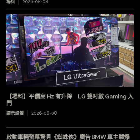
場料
2026-08-08
【場料】平價高 Hz 有升降 LG 雙吋數 Gaming 入
門
顯示設備
2026-08-08
啟動車輛螢幕驚見《蜘蛛俠》廣告 BMW 車主嬲爆