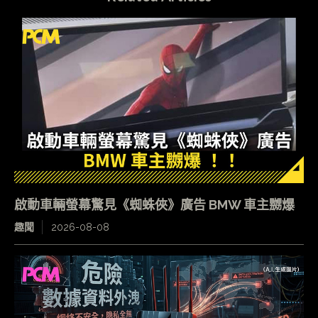
啟動車輛螢幕驚見《蜘蛛俠》廣告 BMW 車主嬲爆
趣聞
2026-08-08