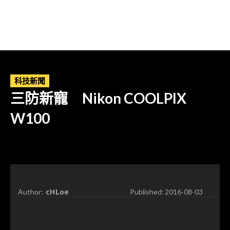
科技新聞
三防新寵 Nikon COOLPIX
W100
cHLoe
Author:
Published:
2016-08-03