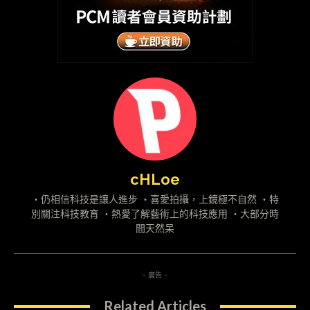
cHLoe
・仍相信科技是讓人進步 ・喜愛拍攝，上鏡極不自然 ・特
別關注科技教育 ・熱愛了解藝術上的科技應用 ・大部分時
間天然呆
- 廣告 -
Related Articles