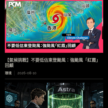
【氣候挑戰】不要低估東登颱風：強颱風「紅霞」
回顧
環境
2026-08-10