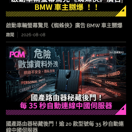
啟動車輛螢幕驚見《蜘蛛俠》廣告 BMW 車主嬲爆
趣聞
2026-08-08
國產路由器秘藏後門！逾 20 款型號每 35 秒自動連
線中國伺服器