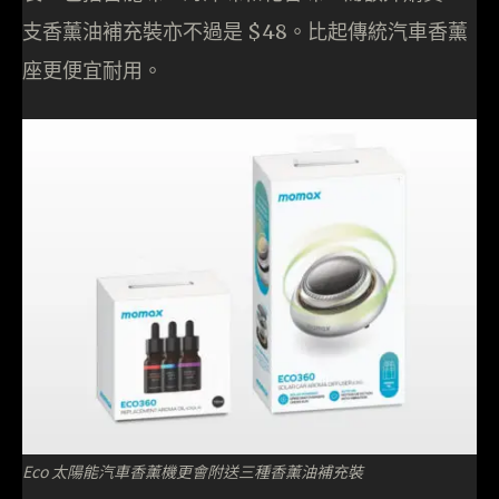
支香薰油補充裝亦不過是 $48。比起傳統汽車香薰
座更便宜耐用。
Eco 太陽能汽車香薰機更會附送三種香薰油補充裝