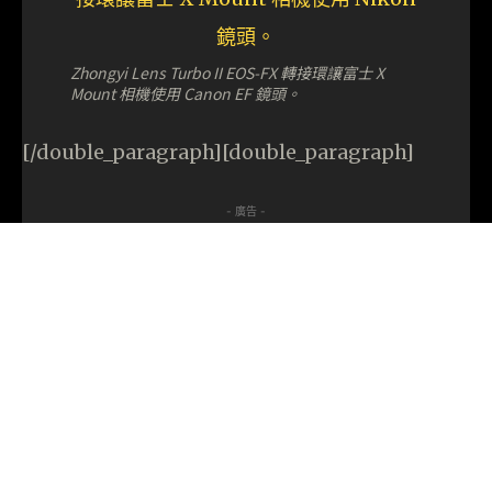
Zhongyi Lens Turbo II EOS-FX 轉接環讓富士 X
Mount 相機使用 Canon EF 鏡頭。
[/double_paragraph][double_paragraph]
- 廣告 -