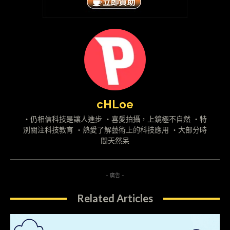
cHLoe
・仍相信科技是讓人進步 ・喜愛拍攝，上鏡極不自然 ・特
別關注科技教育 ・熱愛了解藝術上的科技應用 ・大部分時
間天然呆
- 廣告 -
Related Articles