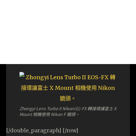
Zhongyi Lens Turbo II Nikon(G)-FX 轉接環讓富士 X
Mount 相機使用 Nikon F 鏡頭。
[/double_paragraph] [/row]