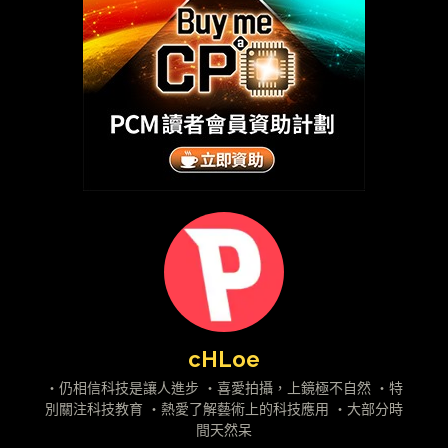
cHLoe
・仍相信科技是讓人進步 ・喜愛拍攝，上鏡極不自然 ・特
別關注科技教育 ・熱愛了解藝術上的科技應用 ・大部分時
間天然呆