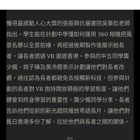
獲得最感動人心大獎的張振興伉儷書院吳華彪老師
指出，學生能在計劃中學懂如何運用 360 相機把風
景名勝以全景拍攝，再經過後期製作後展示給長
者，讓長者透過 VR 遨遊香港。參與的中五同學龔
少楓、姚子臻及黃沛鏗表示計劃讓他們對長者改
觀，過往認為長者都避免去接觸新科技，但參與計
劃的長者對 VR 抱持開放積極的學習態度，讓他們
體會到終身學習的重要性。龔少楓同學分享，長者
告訴他們從前的新光戲院播放粵語長片，讓他們對
舊日香港多份了解，拉近他們與長者之間的關係。
- 廣告 -