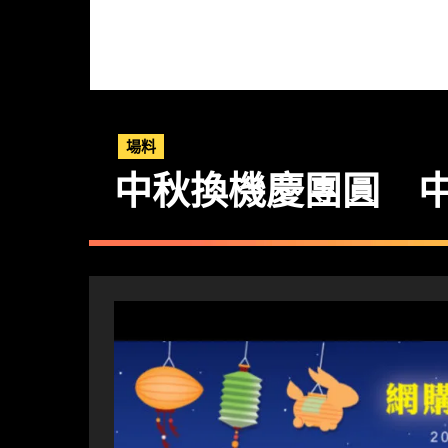
場料
中秋換機慶團圓 