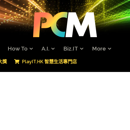
How To
A.I.
Biz.IT
More
專大獎
PlayIT.HK 智慧生活專門店