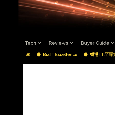
Tech
Reviews
Buyer Guide
Biz.IT Excellence
香港 I.T.至