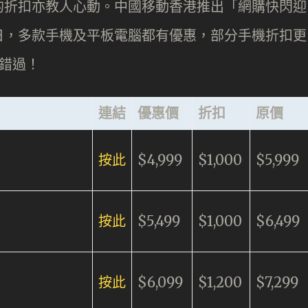
的折扣亦教人心動。中國移動香港推出「網購快閃迎
日一連8日，多款手機及平板電腦都有優惠，部分手機折扣更
容錯過！
連結
優惠價
折扣
原價
按此
$4,999
$1,000
$5,999
按此
$5,499
$1,000
$6,499
按此
$6,099
$1,200
$7,299