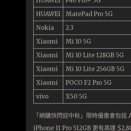
HUAWEI
P40 Pro+ 5G
HUAWEI
MatePad Pro 5G
Nokia
2.3
Xiaomi
Mi 10 5G
Xiaomi
Mi 10 Lite 128GB 5G
Xiaomi
Mi 10 Lite 256GB 5G
Xiaomi
POCO F2 Pro 5G
vivo
X50 5G
「網購快閃迎中秋」限時優惠會包括 Ap
iPhone 11 Pro 512GB 更有高