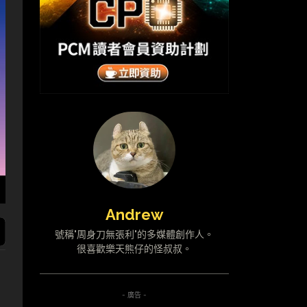
Andrew
號稱"周身刀無張利"的多媒體創作人。
很喜歡樂天熊仔的怪叔叔。
- 廣告 -