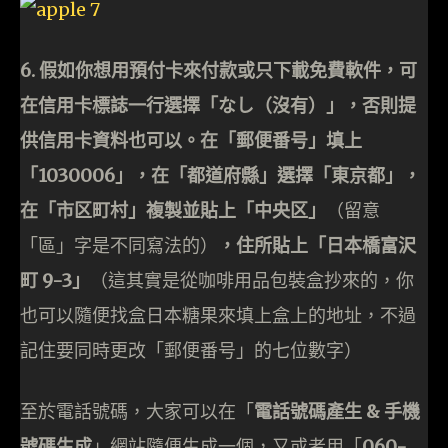
6. 假如你想用預付卡來付款或只下載免費軟件，可
在信用卡標誌一行選擇「なし（沒有）」，否則提
供信用卡資料也可以。在「郵便番号」填上
「1030006」，在「都道府縣」選擇「東京都」，
在「市区町村」複製並貼上「中央区」
（留意
「區」字是不同寫法的）
，住所貼上「日本橋富沢
町 9-3」
（這其實是從咖啡用品包裝盒抄來的，你
也可以隨便找盒日本糖果來填上盒上的地址，不過
記住要同時更改「郵便番号」的七位數字）
至於電話號碼，大家可以在「
電話號碼產生 & 手機
號碼生成
」網站隨便生成一個，又或者用「
060-