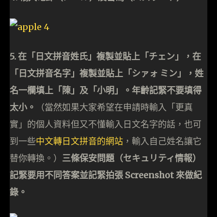
5. 在「日文拼音姓氏」複製並貼上「チェン」，在
「日文拼音名字」複製並貼上「シァォ ミン」，姓
名一欄填上「陳」及「小明」。年齡記緊不要填得
太小。
（當然如果大家希望在申請時輸入「更真
實」的個人資料但又不懂輸入日文名字的話，也可
到一些
中文轉日文拼音的網站
，輸入自己姓名讓它
替你轉換。）
三條保安問題（セキュリティ情報）
記緊要用不同答案並記緊拍張 Screenshot 來做紀
錄。