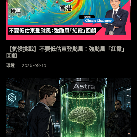
【氣候挑戰】不要低估東登颱風：強颱風「紅霞」
回顧
環境
2026-08-10