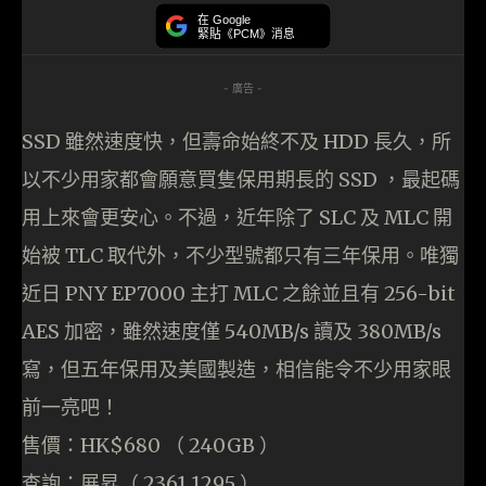
在 Google
緊貼《PCM》消息
- 廣告 -
SSD 雖然速度快，但壽命始終不及 HDD 長久，所
以不少用家都會願意買隻保用期長的 SSD ，最起碼
用上來會更安心。不過，近年除了 SLC 及 MLC 開
始被 TLC 取代外，不少型號都只有三年保用。唯獨
近日 PNY EP7000 主打 MLC 之餘並且有 256-bit
AES 加密，雖然速度僅 540MB/s 讀及 380MB/s
寫，但五年保用及美國製造，相信能令不少用家眼
前一亮吧！
售價：HK$680 （ 240GB ）
查詢：展昇（ 2361 1295 ）