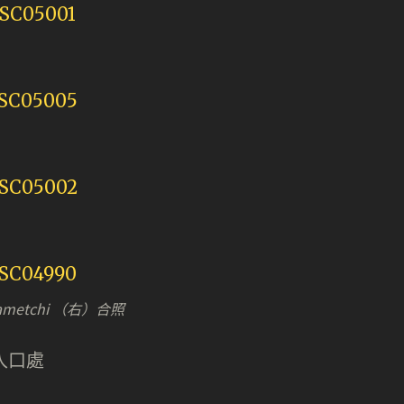
ametchi （右）合照
入口處