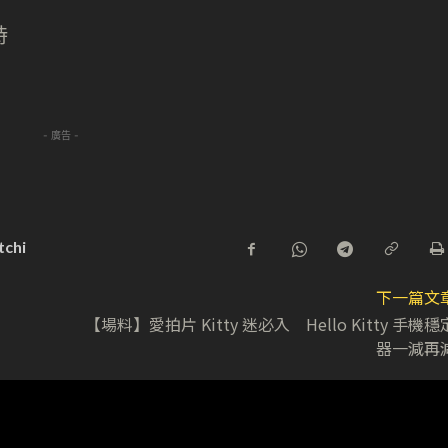
時
- 廣告 -
chi
下一篇文
【場料】愛拍片 Kitty 迷必入 Hello Kitty 手機穩
器一減再