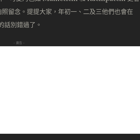
拍照留念。提提大家，年初一、二及三他們也會在
」的話別錯過了。
- 廣告 -