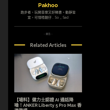
Pakhoo
跑步者，玩開音樂又好睇書。動靜皆
宜，可惜唔靚仔... So _ Sad
- 廣告 -
Related Articles
【場料】健力士認證 AI 通話降
噪！ANKER Liberty 5 Pro Max 香