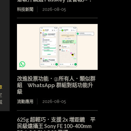
科技新聞
2026-08-05
改進投票功能．@所有人．類似群
組 WhatsApp 群組對話功能升
章
級
定
減
流動應用
2026-08-05
625g 超輕巧．支援 2x 增距鏡 平
民級遠攝王 Sony FE 100-400mm