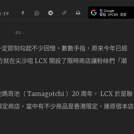
在 Google
1-19
緊貼《PCM》消息
- 廣告 -
一定即刻勾起不少回憶。數數手指，原來今年已經
官方就在尖沙咀 LCX 開設了限時商店讓粉絲們「潮
（ Tamagotchi ）20 周年， LCX 於是聯
哥池限定商店。當中有不少商品是香港限定，連原宿本店