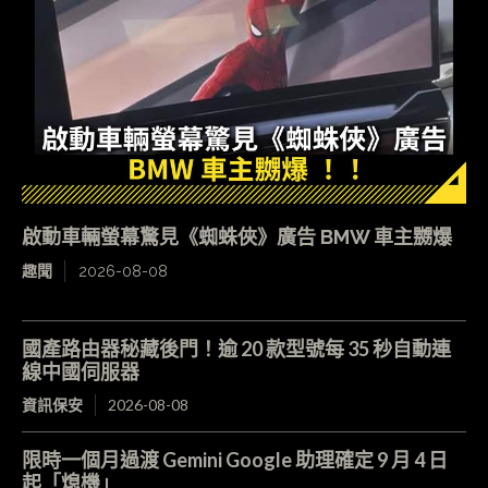
啟動車輛螢幕驚見《蜘蛛俠》廣告 BMW 車主嬲爆
趣聞
2026-08-08
國產路由器秘藏後門！逾 20 款型號每 35 秒自動連
線中國伺服器
資訊保安
2026-08-08
限時一個月過渡 Gemini Google 助理確定 9 月 4 日
起「熄機」