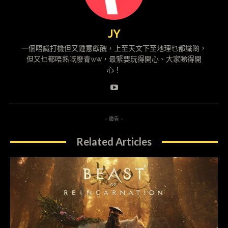
JY
一個唔識打機但又鍾意獻醜，上至天文下至地理乜都識啲，
但又乜都唔熟嘅廢青ww，最緊要玩得開心、大家睇得開
心！
- 廣告 -
Related Articles