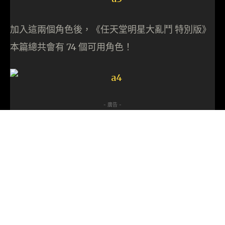
加入這兩個角色後，《任天堂明星大亂鬥 特別版》
本篇總共會有 74 個可用角色！
- 廣告 -