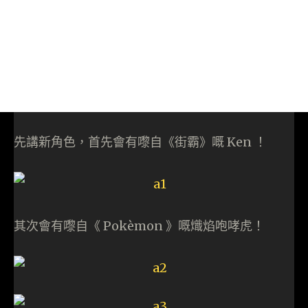
先講新角色，首先會有嚟自《街霸》嘅 Ken ！
其次會有嚟自《 Pokèmon 》嘅熾焰咆哮虎！