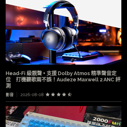
Head-Fi 級靚聲 + 支援 Dolby Atmos 精準聲音定
位 打機聽歌兩不誤！Audeze Maxwell 2 ANC 評
測
影音
2026-08-08