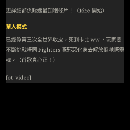
更詳細都係睇返最頂嗰條片！（16:55 開始）
單人模式
已經係第三次全世界收皮，死剩卡比 ww ，玩家要
不斷挑戰唔同 Fighters 嘅邪惡化身去解放佢哋嘅靈
魂。（首歌真心正！）
[ot-video]