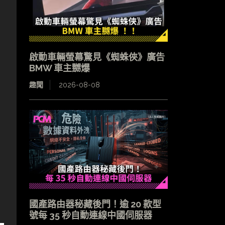
啟動車輛螢幕驚見《蜘蛛俠》廣告
BMW 車主嬲爆
趣聞
2026-08-08
國產路由器秘藏後門！逾 20 款型
號每 35 秒自動連線中國伺服器