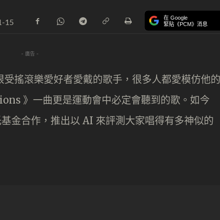
在 Google
1-15
緊貼《PCM》消息
- 廣告 -
cury 是很受搖滾樂愛好者愛戴的歌手，很多人都愛模仿他
ampions 》一曲更是運動會中必定會聽到的歌。如今
托基金合作，推出以 AI 來評測大家唱得有多神似的