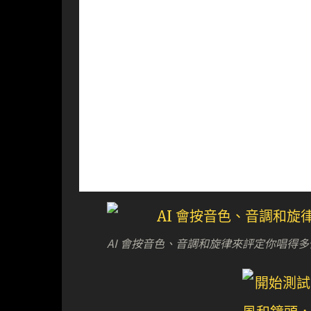
AI 會按音色、音調和旋律來評定你唱得多似 Fre