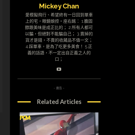
Mickey Chan
愛模擬飛行、希望終有一日回到單車
上的宅，眼鏡娘控。座右銘： 1.膽固
醇跟美味是成正比的； 2.所有人都可
以騙，但絕對不能騙自己； 3.賣掉的
貨才是錢，不賣的收藏品不值一文；
4.踩單車，是為了吃更多美食！ 5.正
義的話語，不一定出自正義之人的
口；
- 廣告 -
Related Articles