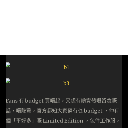
Fans 冇 budget 買唔起，又想有啲實體嘢留念嘅
話，唔駛驚，官方都知大家
窮
冇乜 budget ，仲有
個「平好多」嘅 Limited Edition ，包件工作服，