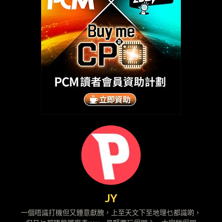
JY
一個唔識打機但又鍾意獻醜，上至天文下至地理乜都識啲，