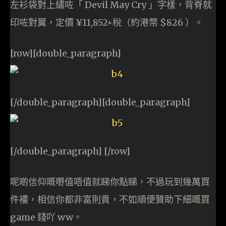
左衫袋對上繡咗「 Devil May Cry 」字樣，背脊就
印咗對翼，定價 ¥11,852+稅（約港幣 $826 ）。
[row][double_paragraph]
[/double_paragraph][double_paragraph]
[/double_paragraph] [/row]
呢啲信仰嘅嘢值唔值就睇你點睇，不過玩到幾萬買
件褸，相信你都非富則貴，不如順便贊助下細嘅買
game 錢吖 ww。