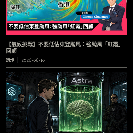
【氣候挑戰】不要低估東登颱風：強颱風「紅霞」
回顧
環境
2026-08-10