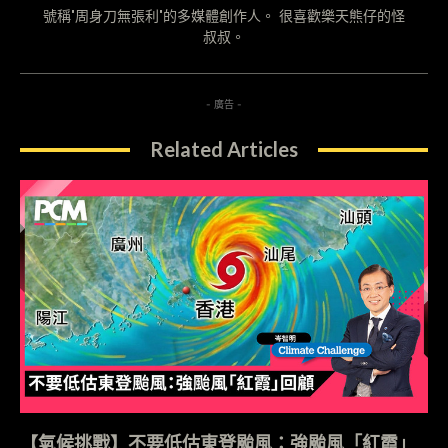
號稱"周身刀無張利"的多媒體創作人。 很喜歡樂天熊仔的怪
叔叔。
- 廣告 -
Related Articles
【氣候挑戰】不要低估東登颱風：強颱風「紅霞」