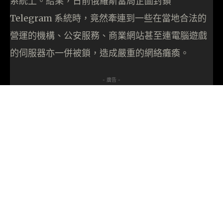
系統上。結果，日前俄羅斯當局企圖封鎖
Telegram 系統時，竟然牽連到一些在當地合法的
營運的機構、公安服務、商業網站甚至連電腦遊戲
的伺服器亦一併被鎖，造成嚴重的網絡癱瘓。
- 廣告 -