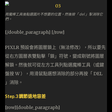
用魔棒工具後點選圖片不想要的位置，然後按「 del 」掣消除它
們。
[/double_paragraph] [/row]
PIXLR 預設會將圖層鎖上（無法修改），所以要先
從右方圖層表雙點擊「鎖」符號，變成剔號將圖層
解鎖。然後就可從左方工具列點選魔棒工具（或鍵
盤按 W ），用滑鼠點選想消除的部分再按「 DEL
」消除。
Step.3 調節退地容差
[row][double_paragraph]