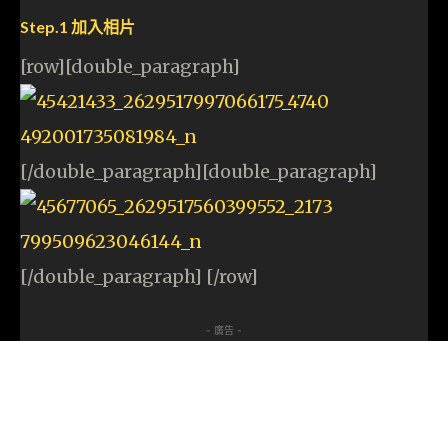
Step.1 加入相片
[row][double_paragraph]
[/double_paragraph][double_paragraph]
[/double_paragraph] [/row]
- 廣告 -