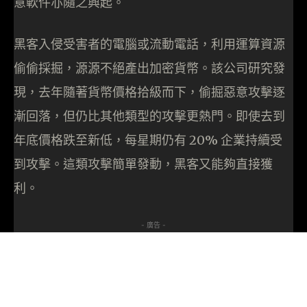
意軟件亦隨之興起。
黑客入侵受害者的電腦或流動電話，利用運算資源
偷偷採掘，源源不絕產出加密貨幣。該公司研究發
現，去年隨著貨幣價格拾級而下，偷掘惡意攻擊逐
漸回落，但仍比其他類型的攻擊更熱門。即使去到
年底價格跌至新低，每星期仍有 20% 企業持續受
到攻擊。這類攻擊簡單發動，黑客又能夠直接獲
利。
- 廣告 -