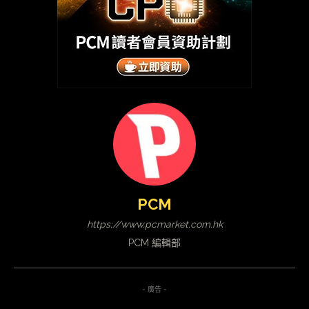
PCM
https://www.pcmarket.com.hk
PCM 編輯部
- 廣告 -