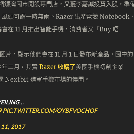
香港在銅鑼灣鬧市開設專門店，又獲李嘉誠投資入股，準
可謂一時無兩。Razer 出產電競 Notebook
在 11 月推出智能手機，消費者又「Buy 唔
了一張圖片，顯示他們會在 11 月 1 日發布新產品，圖中的
今年二月，其實
Razer 收購了
美國手機初創企業
透過 Nextbit 進軍手機市場的傳聞。
EILING…
9
PIC.TWITTER.COM/OYBFVOCHOF
11, 2017