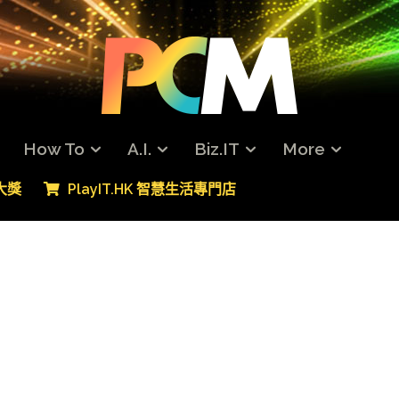
How To
A.I.
Biz.IT
More
專大獎
PlayIT.HK 智慧生活專門店