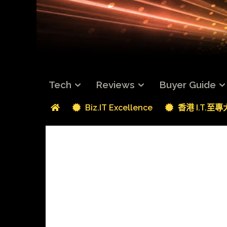
Tech
Reviews
Buyer Guide
Biz.IT Excellence
香港 I.T.至