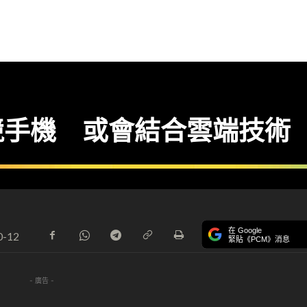
表電競手機 或會結合雲端技術
在 Google
0-12
緊貼《PCM》消息
- 廣告 -