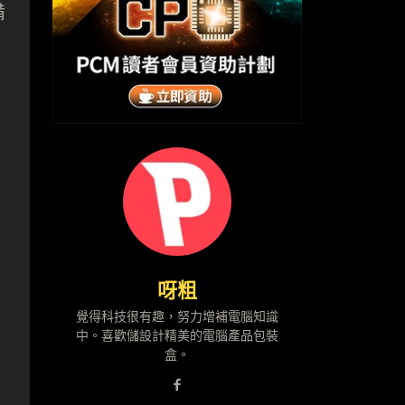
備
、
呀粗
覺得科技很有趣，努力增補電腦知識
中。喜歡儲設計精美的電腦產品包裝
盒。