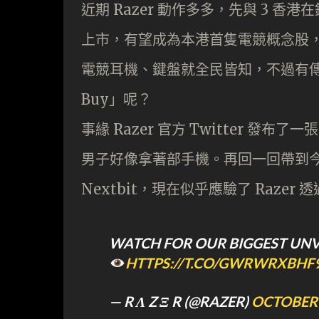
近期 Razer 動作多多，先與 3 
上市，有望成為本港首隻電競概念股，風頭
電競耳機、鍵盤就全民皆知，不過有傳會
Buy」呢？
事緣 Razer 官方 Twitter 發布
男子好像拿著部手機。再回一回帶到
Nextbit，現在似乎應驗了 Razer 
WATCH FOR OUR BIGGEST UNV
HTTPS://T.CO/GWRWRXBHF
— R Λ Z Ξ R (@RAZER)
OCTOBER 