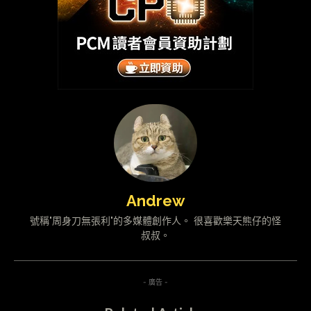
Andrew
號稱"周身刀無張利"的多媒體創作人。 很喜歡樂天熊仔的怪
叔叔。
- 廣告 -