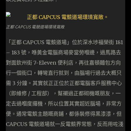
正都 CAPCUS 電競道場環境寬敞
「正都 CAPCUS 電競道場」位於深水埗福榮街 181
– 183 號，喺黃金電腦商場麥當勞嗰邊，過馬路去
對面欽州街 7-Eleven 便利店，再往嘉頓麵包方向
行一個街口，轉彎直行就到，由腦場行過去大概只
需 3 分鐘。其實就正正位於正都電腦客戶服務中心
（即維修 / 工程部），幫襯過正都砌機嘅朋友，一
定去過嗰度攞機，所以位置其實超近腦場，非常方
便。通常電競主題嘅商鋪，都係裝修得黑漆漆，但
CAPCUS 電競道場就一反電競界常態，反而用咗淺