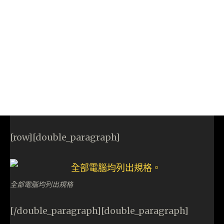
[row][double_paragraph]
全部電腦均列出規格
[/double_paragraph][double_paragraph]