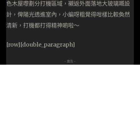
色木屋嚟劃分打機區域，襯返外面落地大玻璃嘅設
計，俾陽光透進室內，小編呀粗覺得咁樣比較奐然
清新，打機都打得精神啲啦～
[row][double_paragraph]
- 廣告 -