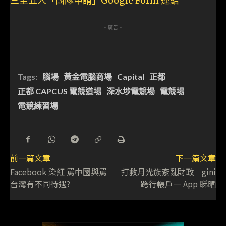
三至五人「團隊申請」Google Form 連結
- 廣告 -
Tags:
腦場
黃金電腦商場
Capital
正都
正都 CAPCUS 電競道場
深水埗電競場
電競場
電競練習場
前一篇文章
下一篇文章
Facebook 染紅 罵中國與罵
打救月光族紊亂財政 gini
台灣有不同待遇?
跨行帳戶一 App 睇晒