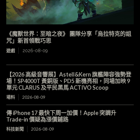
《魔獸世界：至暗之夜》 團隊分享「烏拉特克的詛
咒」新首領戰巧思
遊戲
2026-08-09
【2026 高級音響展】Astell&Kern 旗艦陣容強勢登
場！SP4000T 黃銅版、PD5 新機亮相，同場加映 9
單元 CLARUS 及平民黑馬 ACTIVO Scoop
場料
2026-08-09
傳 iPhone 17 最快下周一加價！Apple 突調升
Trade-in 價疑為漲價鋪路
科技新聞
2026-08-09