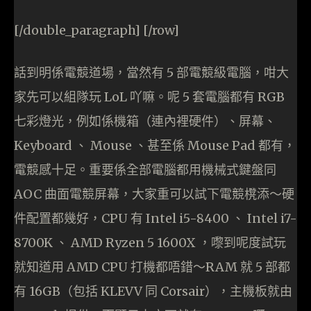
[/double_paragraph] [/row]
話到明係電競道場，當然有 5 部電競級電腦，咁大
家先可以組隊玩 LoL 吖嘛。呢 5 套電腦都有 RGB
七彩燈光，例如係機箱（連內裡硬件）、屏幕、
Keyboard 、 Mouse 、甚至係 Mouse Pad 都有，
電競感十足。重要係全部電腦都用機械式鍵盤同
AOC 曲面電競屏幕，大家重可以試下電競櫈添～硬
件配置都幾好，CPU 有 Intel i5-8400 、 Intel i7-
8700K 、 AMD Ryzen 5 1600X ，嚟到呢度試玩
就知道用 AMD CPU 打機都唔錯～RAM 就 5 部都
有 16GB（包括 KLEVV 同 Corsair），主機板就由