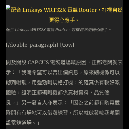
配合 Linksys WRT32X 電競 Router，打機自然更得心應手。
[/double_paragraph] [/row]
問及開設 CAPCUS 電競道場嘅原因，正都老闆就表
示：「我哋希望可以帶出個訊息，原來砌機係可以
砌到咁靚，用強勁嘅規格打機，的確真係有較好嘅
體驗，證明正都砌嘅機都係真材實料，品質優
良。」另一發言人亦表示：「因為之前都有啲電競
隊問有冇場地可以借嚟練習，所以就啟發咗我哋開
設電競道場。」