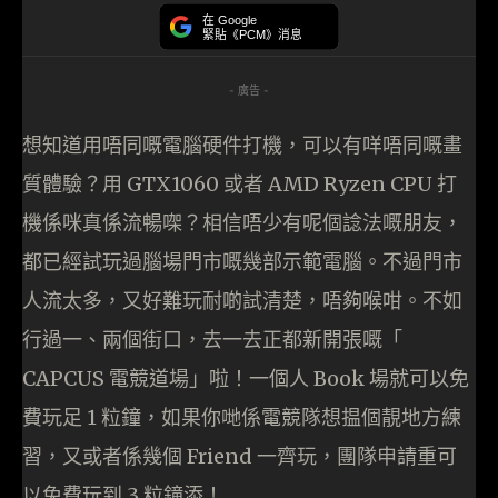
在 Google
緊貼《PCM》消息
- 廣告 -
想知道用唔同嘅電腦硬件打機，可以有咩唔同嘅畫
質體驗？用 GTX1060 或者 AMD Ryzen CPU 打
機係咪真係流暢㗎？相信唔少有呢個諗法嘅朋友，
都已經試玩過腦場門市嘅幾部示範電腦。不過門市
人流太多，又好難玩耐啲試清楚，唔夠喉咁。不如
行過一、兩個街口，去一去正都新開張嘅「
CAPCUS 電競道場」啦！一個人 Book 場就可以免
費玩足 1 粒鐘，如果你哋係電競隊想揾個靚地方練
習，又或者係幾個 Friend 一齊玩，團隊申請重可
以免費玩到 3 粒鐘添！