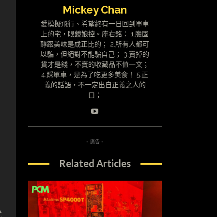
Mickey Chan
愛模擬飛行、希望終有一日回到單車
上的宅，眼鏡娘控。座右銘： 1.膽固
醇跟美味是成正比的； 2.所有人都可
以騙，但絕對不能騙自己； 3.賣掉的
貨才是錢，不賣的收藏品不值一文；
4.踩單車，是為了吃更多美食！ 5.正
義的話語，不一定出自正義之人的
口；
- 廣告 -
Related Articles
式