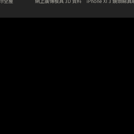
幫你全屋
網上廣傳模具 3D 資料 iPhone XI 3 鏡頭睇真