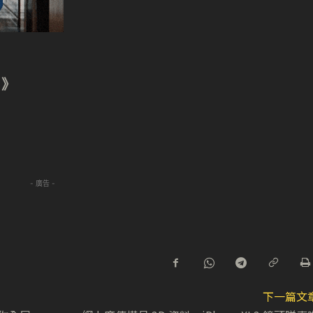
 》
- 廣告 -
下一篇文